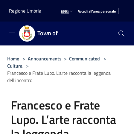
Salta al contenuto principale
|
Regione Umbria
ENG
Accedi all'area personale
Town of
Home
>
Announcements
>
Communicated
>
Cultura
>
Francesco e Frate Lupo. L’arte racconta la leggenda
dell’incontro
Francesco e Frate
Lupo. L’arte racconta
la leggenda