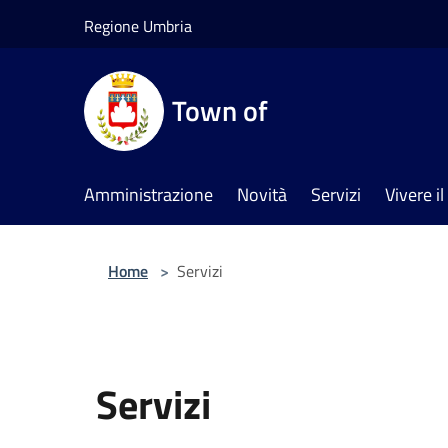
Salta al contenuto principale
Regione Umbria
Town of
Amministrazione
Novità
Servizi
Vivere 
Home
>
Servizi
Servizi