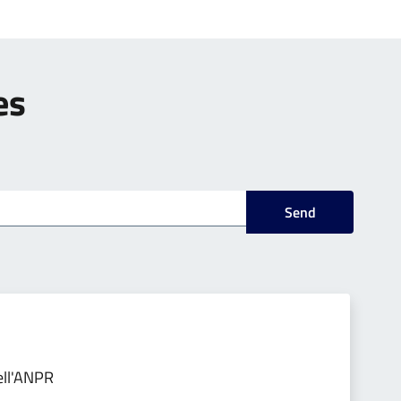
es
Send
ell'ANPR