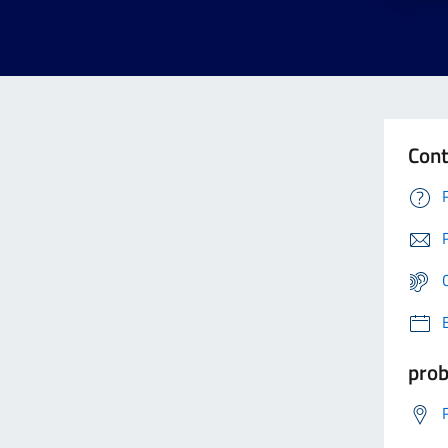
Cont
prob