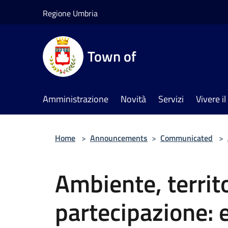
Salta al contenuto principale
Regione Umbria
Town of
Amministrazione
Novità
Servizi
Vivere 
Home
>
Announcements
>
Communicated
>
Ambiente, territo
partecipazione: e