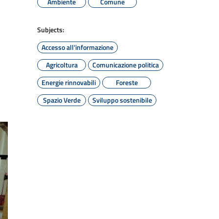
Ambiente
Comune
Subjects:
Accesso all'informazione
Agricoltura
Comunicazione politica
Energie rinnovabili
Foreste
Spazio Verde
Sviluppo sostenibile