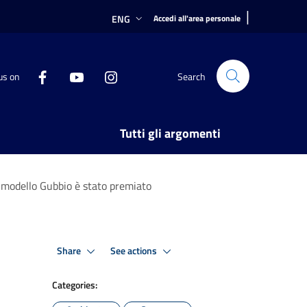
|
ENG
Accedi all'area personale
us on
Search
Tutti gli argomenti
l modello Gubbio è stato premiato
Share
See actions
Categories: