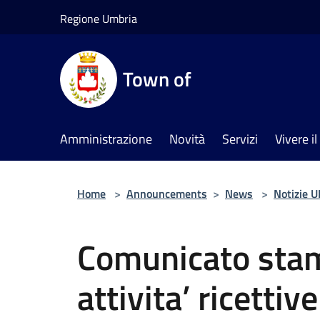
Salta al contenuto principale
Regione Umbria
Town of
Amministrazione
Novità
Servizi
Vivere 
Home
>
Announcements
>
News
>
Notizie 
Comunicato stam
attivita’ ricettiv