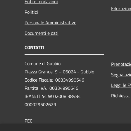
Enti e fondazioni
Educazion
Politici
Personale Amministrativo
Documenti e dati
CONTATTI
Comune di Gubbio
Prenotaz
Piazza Grande, 9 – 06024 - Gubbio
Segnalazi
Codice Fiscale: 00334990546
Leggi le 
Partita IVA: 00334990546
Richiesta
IBAN: IT 44 W 02008 38484
000029502629
PEC:
comune.gubbio@postacert.umbria.it