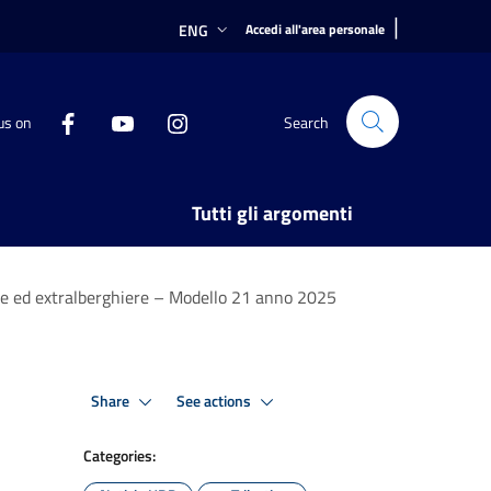
|
ENG
Accedi all'area personale
us on
Search
Tutti gli argomenti
ere ed extralberghiere – Modello 21 anno 2025
Share
See actions
Categories: