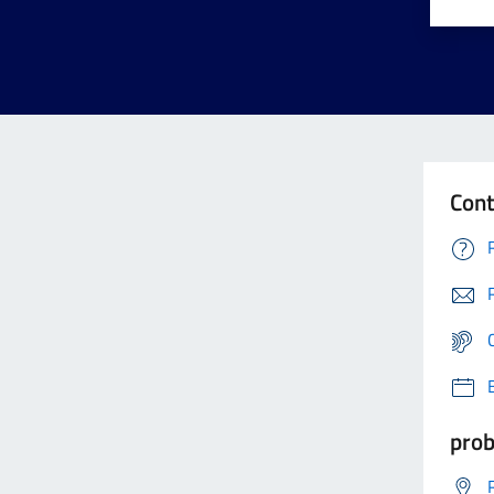
Cont
prob