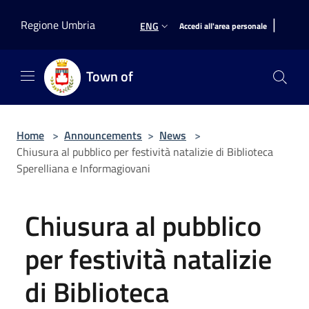
Salta al contenuto principale
|
Regione Umbria
ENG
Accedi all'area personale
Town of
Home
>
Announcements
>
News
>
Chiusura al pubblico per festività natalizie di Biblioteca
Sperelliana e Informagiovani
Chiusura al pubblico
per festività natalizie
di Biblioteca