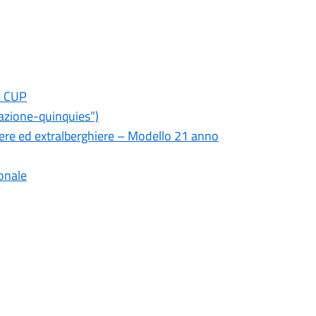
el CUP
azione-quinquies”)
hiere ed extralberghiere – Modello 21 anno
sonale