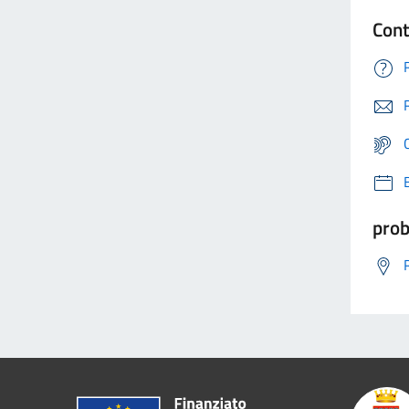
Cont
prob