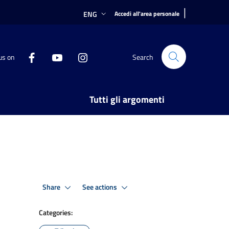
|
ENG
Accedi all'area personale
us on
Search
Tutti gli argomenti
Share
See actions
Categories: