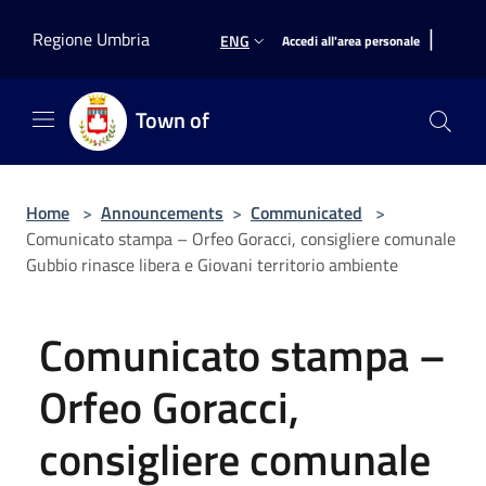
Salta al contenuto principale
|
Regione Umbria
ENG
Accedi all'area personale
Town of
Home
>
Announcements
>
Communicated
>
Comunicato stampa – Orfeo Goracci, consigliere comunale
Gubbio rinasce libera e Giovani territorio ambiente
Comunicato stampa –
Orfeo Goracci,
consigliere comunale