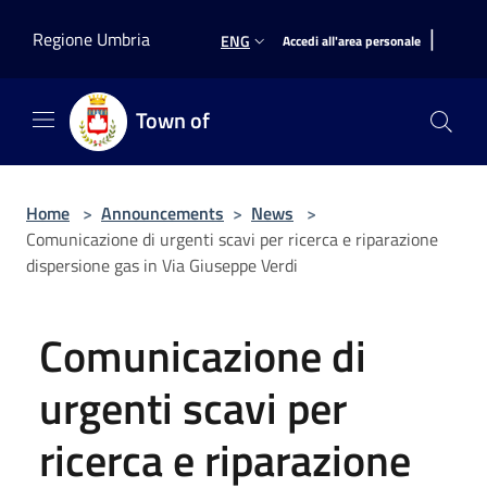
Salta al contenuto principale
|
Regione Umbria
ENG
Accedi all'area personale
Town of
Home
>
Announcements
>
News
>
Comunicazione di urgenti scavi per ricerca e riparazione
dispersione gas in Via Giuseppe Verdi
Comunicazione di
urgenti scavi per
ricerca e riparazione