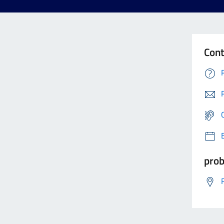
Cont
prob