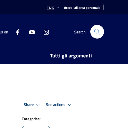
|
ENG
Accedi all'area personale
us on
Search
Tutti gli argomenti
Share
See actions
Categories: