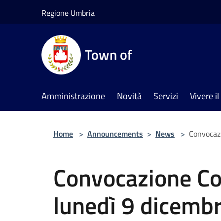
Salta al contenuto principale
Regione Umbria
Town of
Amministrazione
Novità
Servizi
Vivere 
Home
>
Announcements
>
News
>
Convocazi
Convocazione Co
lunedì 9 dicemb