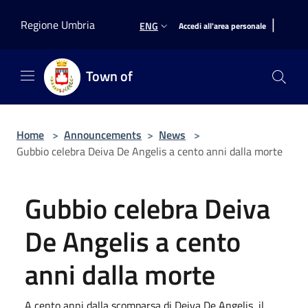
Salta al contenuto principale
|
Regione Umbria
ENG
Accedi all'area personale
Town of
Home
>
Announcements
>
News
>
Gubbio celebra Deiva De Angelis a cento anni dalla morte
Gubbio celebra Deiva
De Angelis a cento
anni dalla morte
A cento anni dalla scomparsa di Deiva De Angelis, il