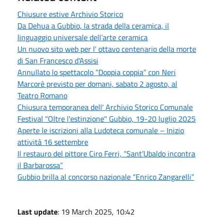
Chiusure estive Archivio Storico
Da Dehua a Gubbio, la strada della ceramica, il
linguaggio universale dell’arte ceramica
Un nuovo sito web per l' ottavo centenario della morte
di San Francesco d'Assisi
Annullato lo spettacolo “Doppia coppia” con Neri
Marcorè previsto per domani, sabato 2 agosto, al
Teatro Romano
Chiusura temporanea dell' Archivio Storico Comunale
Festival "Oltre l'estinzione" Gubbio, 19-20 luglio 2025
Aperte le iscrizioni alla Ludoteca comunale – Inizio
attività 16 settembre
Il restauro del pittore Ciro Ferri, “Sant’Ubaldo incontra
il Barbarossa”
Gubbio brilla al concorso nazionale “Enrico Zangarelli”
Last update
: 19 March 2025, 10:42