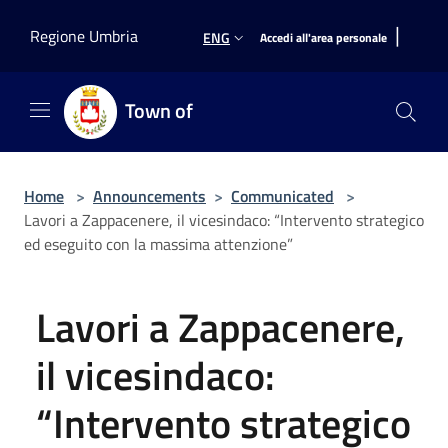
Salta al contenuto principale
|
Regione Umbria
ENG
Accedi all'area personale
Town of
Home
>
Announcements
>
Communicated
>
Lavori a Zappacenere, il vicesindaco: “Intervento strategico
ed eseguito con la massima attenzione”
Lavori a Zappacenere,
il vicesindaco:
“Intervento strategico