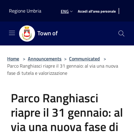
Salta al contenuto principale
|
Regione Umbria
ENG
Accedi all'area personale
Town of
Home
>
Announcements
>
Communicated
>
Parco Ranghiasci riapre il 31 gennaio: al via una nuova
fase di tutela e valorizzazione
Parco Ranghiasci
riapre il 31 gennaio: al
via una nuova fase di