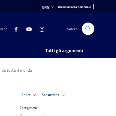
|
ENG
Accedi all'area personale
us on
Search
Tutti gli argomenti
i da tutto il mondo
Share
See actions
Categories: