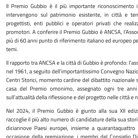
Il Premio Gubbio è il più importante riconoscimento it
intervengono sul patrimonio esistente, in città e terri
progettisti, enti pubblici e operatori privati che reali
promotori. A conferire il Premio Gubbio è ANCSA, l’Assoc
più di 60 anni punto di riferimento italiano ed europeo per 
temi.
Il rapporto tra ANCSA e la città di Gubbio è profondo: l’as
nel 1961, a seguito dell’importantissimo Convegno Nazio
Centri Storici, momento cardine del dibattito nazionale s
casa del Premio omonimo, assegnato ogni tre anni 
sull’attualità della riflessione e del progetto nelle città e ne
Nel 2024, il Premio Gubbio è giunto alla sua XII ediz
raccoglie il più alto numero di candidature della sua storia
diciannove Paesi europei, insieme a quarantaquattro t
occasione della premiazione, i membri del Consiglio Di