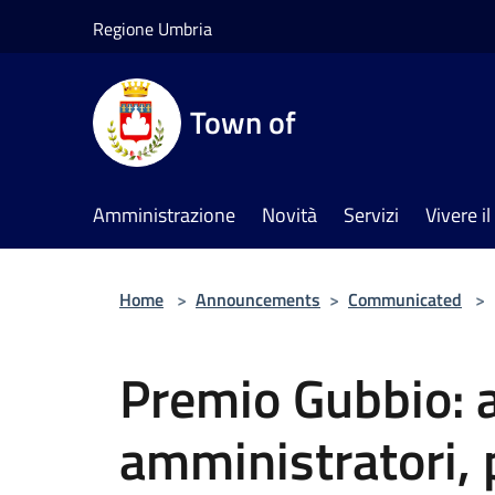
Salta al contenuto principale
Regione Umbria
Town of
Amministrazione
Novità
Servizi
Vivere 
Home
>
Announcements
>
Communicated
>
Premio Gubbio: at
amministratori, p