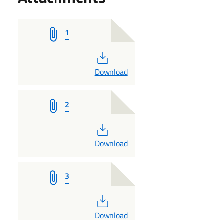
1
PDF
Download
2
PDF
Download
3
PDF
Download