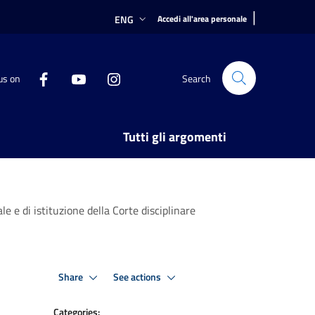
|
ENG
Accedi all'area personale
us on
Search
Tutti gli argomenti
e di istituzione della Corte disciplinare
Share
See actions
Categories: