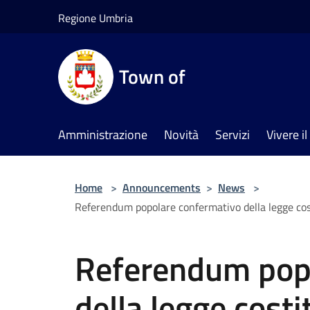
Salta al contenuto principale
Regione Umbria
Town of
Amministrazione
Novità
Servizi
Vivere 
Home
>
Announcements
>
News
>
Referendum popolare confermativo della legge costi
Referendum pop
della legge costi