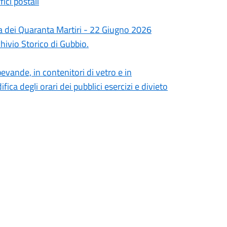
fici postali
nza dei Quaranta Martiri - 22 Giugno 2026
hivio Storico di Gubbio.
evande, in contenitori di vetro e in
ica degli orari dei pubblici esercizi e divieto