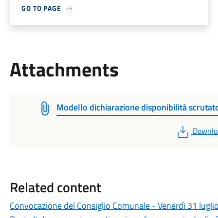
GO TO PAGE
Attachments
Modello dichiarazione disponibilità scrutato
PDF
Downlo
Related content
Convocazione del Consiglio Comunale - Venerdì 31 lugli