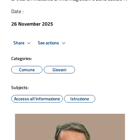
Date :
26 November 2025
Share
See actions
Categories:
Comune
Giovani
Subjects:
Accesso all'informazione
Istruzione