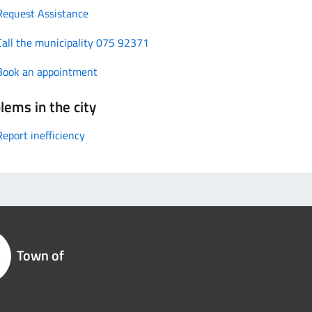
Request Assistance
Call the municipality 075 92371
Book an appointment
lems in the city
Report inefficiency
Town of