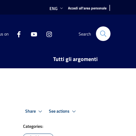
|
ENG
Accedi all'area personale
us on
Search
Tutti gli argomenti
Share
See actions
Categories: