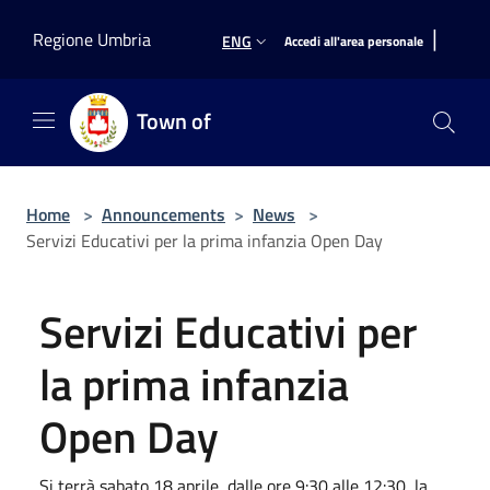
Salta al contenuto principale
|
Regione Umbria
ENG
Accedi all'area personale
Town of
Home
>
Announcements
>
News
>
Servizi Educativi per la prima infanzia Open Day
Servizi Educativi per
la prima infanzia
Open Day
Si terrà sabato 18 aprile, dalle ore 9:30 alle 12:30, la