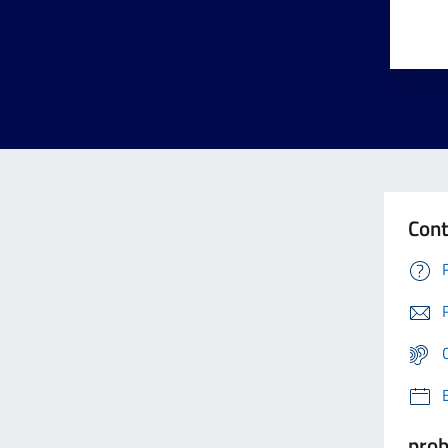
Cont
prob