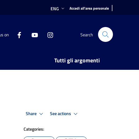
|
ENG
Accedi all'area personale
us on
Search
Tutti gli argomenti
Share
See actions
Categories: