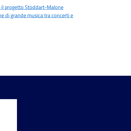
a il progetto Stoddart-Malone
ne di grande musica tra concerti e