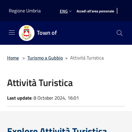
Salta al contenuto principale
|
Regione Umbria
ENG
Accedi all'area personale
Town of
Home
>
Turismo a Gubbio
>
Attività Turistica
Attività Turistica
Last update
: 8 October 2024, 16:01
Explore Attività Turistica