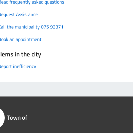
Read frequently asked questions
Request Assistance
Call the municipality 075 92371
Book an appointment
lems in the city
Report inefficiency
Town of