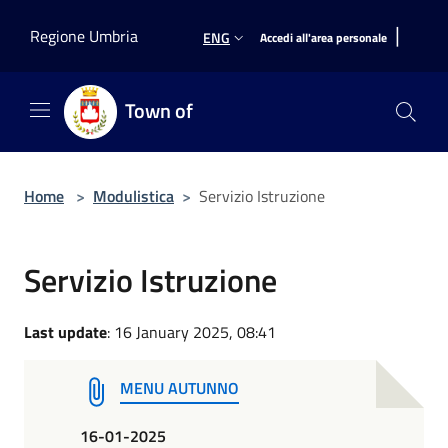
Salta al contenuto principale
|
Regione Umbria
ENG
Accedi all'area personale
Town of
Home
>
Modulistica
>
Servizio Istruzione
Servizio Istruzione
Last update
: 16 January 2025, 08:41
MENU AUTUNNO
16-01-2025