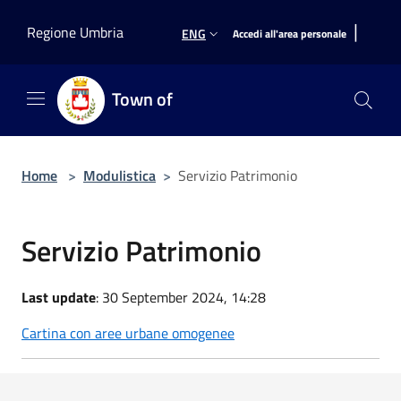
Salta al contenuto principale
|
Regione Umbria
ENG
Accedi all'area personale
Town of
Home
>
Modulistica
>
Servizio Patrimonio
Servizio Patrimonio
Last update
: 30 September 2024, 14:28
Cartina con aree urbane omogenee