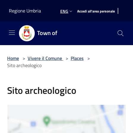
Salta al contenuto principale
|
Regione Umbria
ENG
Accedi all'area personale
Town of
Home
>
Vivere il Comune
>
Places
>
Sito archeologico
Sito archeologico