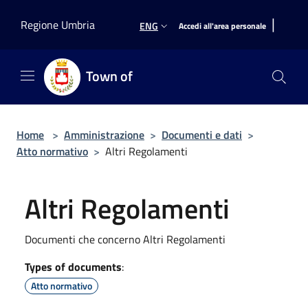
Salta al contenuto principale
|
Regione Umbria
ENG
Accedi all'area personale
Town of
Home
>
Amministrazione
>
Documenti e dati
>
Atto normativo
>
Altri Regolamenti
Altri Regolamenti
Documenti che concerno Altri Regolamenti
Types of documents
:
Atto normativo