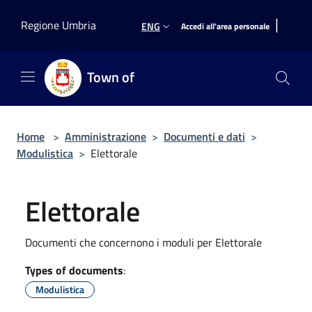
Salta al contenuto principale
|
Regione Umbria
ENG
Accedi all'area personale
Town of
Home
>
Amministrazione
>
Documenti e dati
>
Modulistica
>
Elettorale
Elettorale
Documenti che concernono i moduli per Elettorale
Types of documents
:
Modulistica