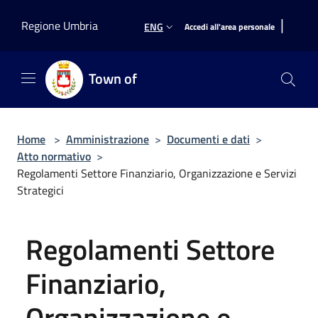
Salta al contenuto principale
|
Regione Umbria
ENG
Accedi all'area personale
Town of
Home
>
Amministrazione
>
Documenti e dati
>
Atto normativo
>
Regolamenti Settore Finanziario, Organizzazione e Servizi
Strategici
Regolamenti Settore
Finanziario,
Organizzazione e