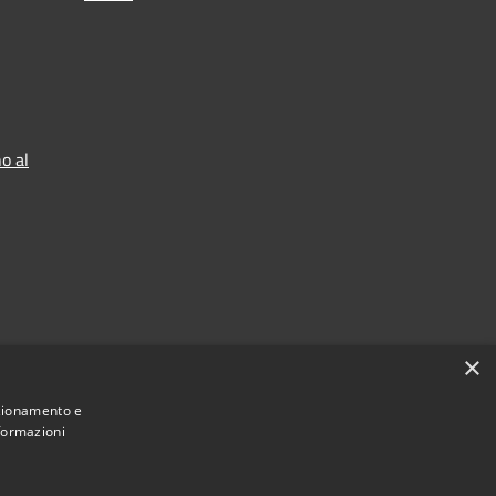
o al
×
nzionamento e
nformazioni