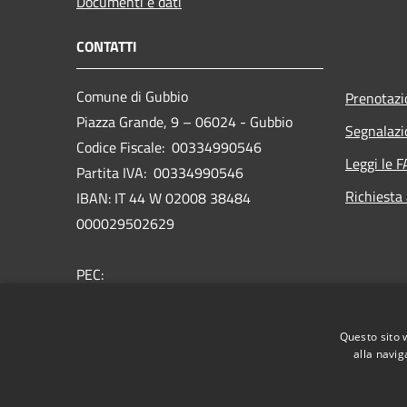
Documenti e dati
CONTATTI
Comune di Gubbio
Prenotaz
Piazza Grande, 9 – 06024 - Gubbio
Segnalazi
Codice Fiscale: 00334990546
Leggi le 
Partita IVA: 00334990546
Richiesta
IBAN: IT 44 W 02008 38484
000029502629
PEC:
comune.gubbio@postacert.umbria.it
Centralino Unico: 075 92371
Questo sito 
Rubrica telefonica
alla navig