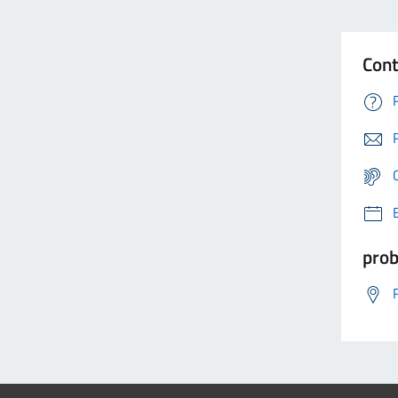
Cont
prob