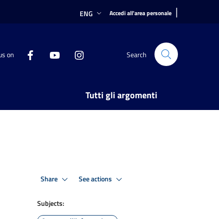
|
ENG
Accedi all'area personale
us on
Search
Tutti gli argomenti
Share
See actions
Subjects: