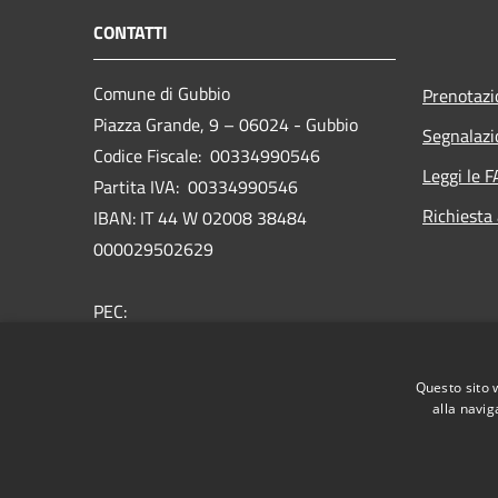
CONTATTI
Comune di Gubbio
Prenotaz
Piazza Grande, 9 – 06024 - Gubbio
Segnalazi
Codice Fiscale: 00334990546
Leggi le 
Partita IVA: 00334990546
Richiesta
IBAN: IT 44 W 02008 38484
000029502629
PEC:
comune.gubbio@postacert.umbria.it
Centralino Unico: 075 92371
Questo sito 
Rubrica telefonica
alla navig