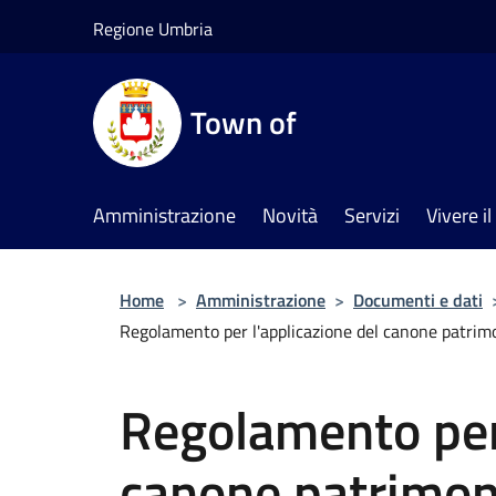
Salta al contenuto principale
Regione Umbria
Town of
Amministrazione
Novità
Servizi
Vivere 
Home
>
Amministrazione
>
Documenti e dati
Regolamento per l'applicazione del canone patrimon
Regolamento per 
canone patrimoni