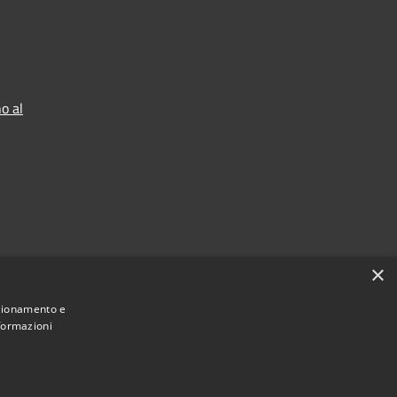
o al
×
nzionamento e
nformazioni