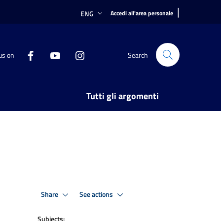
|
ENG
Accedi all'area personale
us on
Search
Tutti gli argomenti
Share
See actions
Subjects: