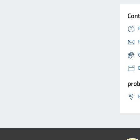
Cont
prob