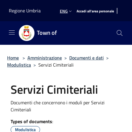
Salta al contenuto principale
|
Regione Umbria
ENG
Accedi all'area personale
Town of
Home
>
Amministrazione
>
Documenti e dati
>
Modulistica
>
Servizi Cimiteriali
Servizi Cimiteriali
Documenti che concernono i moduli per Servizi
Cimiteriali
Types of documents
:
Modulistica