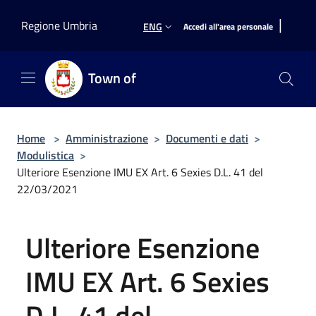
Salta al contenuto principale
|
Regione Umbria
ENG
Accedi all'area personale
Town of
Home
>
Amministrazione
>
Documenti e dati
>
Modulistica
>
Ulteriore Esenzione IMU EX Art. 6 Sexies D.L. 41 del
22/03/2021
Ulteriore Esenzione
IMU EX Art. 6 Sexies
D.L. 41 del