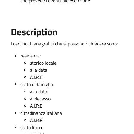
che prevede l’eventuale esenzione.
Description
I certificati anagrafici che si possono richiedere sono:
residenza:
storico locale,
alla data
A.I.R.E.
stato di famiglia
alla data
al decesso
A.I.R.E.
cittadinanza italiana
A.I.R.E.
stato libero