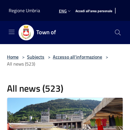
Salta al contenuto principale
|
Regione Umbria
ENG
Accedi all'area personale
Town of
Home
>
Subjects
>
Accesso all'informazione
>
All news (523)
All news (523)