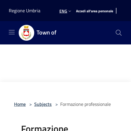
Salta al contenuto principale
|
Regione Umbria
ENG
Accedi all'area personale
Town of
Home
>
Subjects
>
Formazione professionale
Formazione