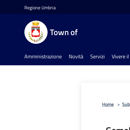
Salta al contenuto principale
Regione Umbria
Town of
Amministrazione
Novità
Servizi
Vivere 
Home
>
Sub