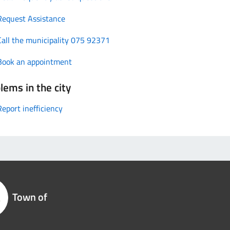
Request Assistance
Call the municipality 075 92371
Book an appointment
lems in the city
Report inefficiency
Town of