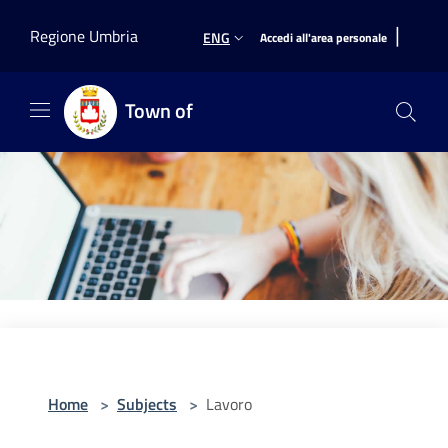
Salta al contenuto principale
|
Regione Umbria
ENG
Accedi all'area personale
Town of
Home
>
Subjects
>
Lavoro