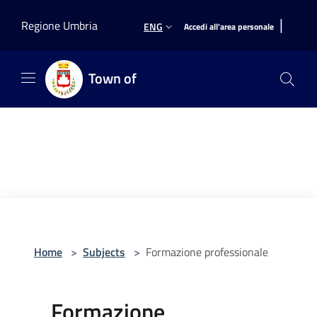
Salta al contenuto principale
|
Regione Umbria
ENG
Accedi all'area personale
Town of
Home
>
Subjects
>
Formazione professionale
Formazione