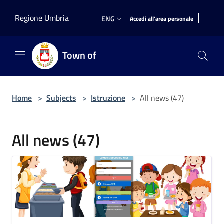
Salta al contenuto principale
|
Regione Umbria
ENG
Accedi all'area personale
Town of
Home
>
Subjects
>
Istruzione
>
All news (47)
All news (47)