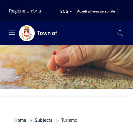
Salta al contenuto principale
|
Regione Umbria
ENG
Accedi all'area personale
Town of
Home
>
Subjects
>
Turismo