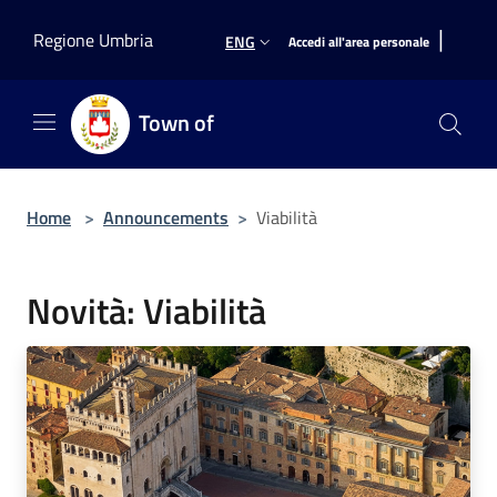
Salta al contenuto principale
|
Regione Umbria
ENG
Accedi all'area personale
Town of
Home
>
Announcements
>
Viabilità
Novità: Viabilità