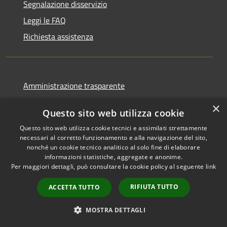
Segnalazione disservizio
Leggi le FAQ
Richiesta assistenza
Amministrazione trasparente
Amministrazione trasparente fino al 12/12/2024
×
Questo sito web utilizza cookie
Informativa privacy
Questo sito web utilizza cookie tecnici e assimilati strettamente
Note legali
necessari al corretto funzionamento e alla navigazione del sito,
nonché un cookie tecnico analitico al solo fine di elaborare
Dichiarazione di accessibilità
informazioni statistiche, aggregate e anonime.
Piano di miglioramento
Per maggiori dettagli, può consultare la cookie policy al seguente
link
RIFIUTA TUTTO
ACCETTA TUTTO
MOSTRA DETTAGLI
RSS
Copyright © 2026 • Town of •