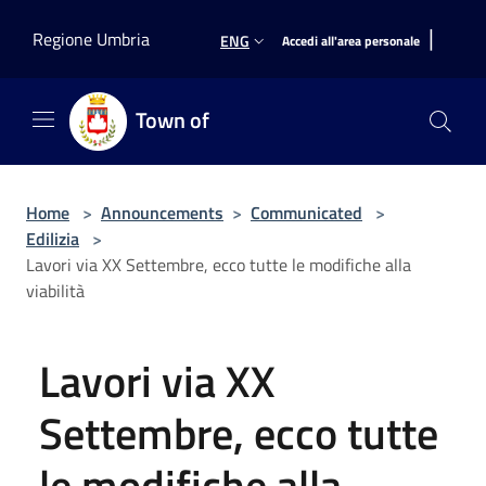
Salta al contenuto principale
|
Regione Umbria
ENG
Accedi all'area personale
Town of
Home
>
Announcements
>
Communicated
>
Edilizia
>
Lavori via XX Settembre, ecco tutte le modifiche alla
viabilità
Lavori via XX
Settembre, ecco tutte
le modifiche alla