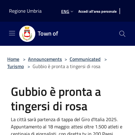
Salta al contenuto principale
|
Regione Umbria
ENG
Accedi all'area personale
Town of
Home
>
Announcements
>
Communicated
>
Turismo
>
Gubbio è pronta a tingersi di rosa
Gubbio è pronta a
tingersi di rosa
La città sarà partenza di tappa del Giro d'Italia 2025.
Appuntamento al 18 maggio: attesi oltre 1.500 atleti e
centinaia di giornalisti, con diretta tv in 200 Paesi.