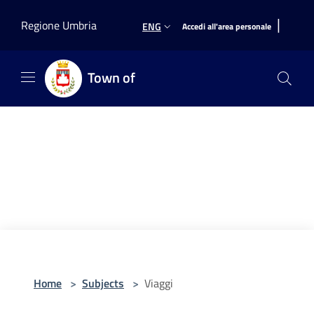
Salta al contenuto principale
|
Regione Umbria
ENG
Accedi all'area personale
Town of
Home
>
Subjects
>
Viaggi