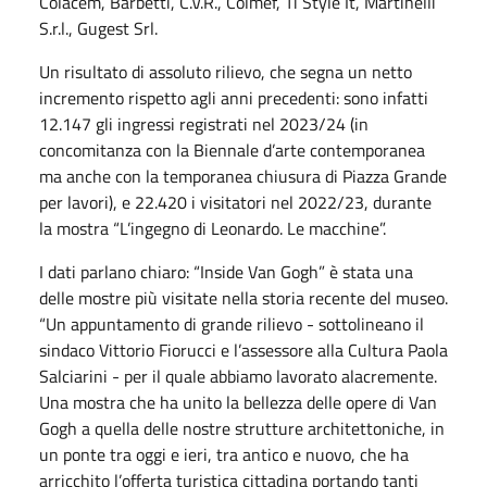
Colacem, Barbetti, C.V.R., Colmef, Ti Style It, Martinelli
S.r.l., Gugest Srl.
Un risultato di assoluto rilievo, che segna un netto
incremento rispetto agli anni precedenti: sono infatti
12.147 gli ingressi registrati nel 2023/24 (in
concomitanza con la Biennale d’arte contemporanea
ma anche con la temporanea chiusura di Piazza Grande
per lavori), e 22.420 i visitatori nel 2022/23, durante
la mostra “L’ingegno di Leonardo. Le macchine”.
I dati parlano chiaro: “Inside Van Gogh” è stata una
delle mostre più visitate nella storia recente del museo.
“Un appuntamento di grande rilievo - sottolineano il
sindaco Vittorio Fiorucci e l’assessore alla Cultura Paola
Salciarini - per il quale abbiamo lavorato alacremente.
Una mostra che ha unito la bellezza delle opere di Van
Gogh a quella delle nostre strutture architettoniche, in
un ponte tra oggi e ieri, tra antico e nuovo, che ha
arricchito l’offerta turistica cittadina portando tanti