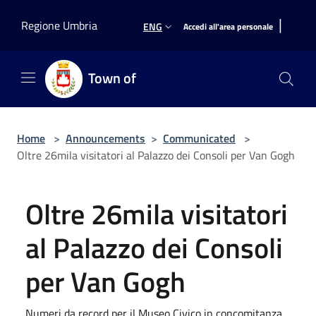
Salta al contenuto principale
|
Regione Umbria
ENG
Accedi all'area personale
Town of
Home
>
Announcements
>
Communicated
>
Oltre 26mila visitatori al Palazzo dei Consoli per Van Gogh
Oltre 26mila visitatori
al Palazzo dei Consoli
per Van Gogh
Numeri da record per il Museo Civico in concomitanza