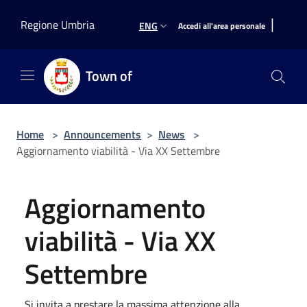
Salta al contenuto principale
|
Regione Umbria
ENG
Accedi all'area personale
Town of
Home
>
Announcements
>
News
>
Aggiornamento viabilità - Via XX Settembre
Aggiornamento
viabilità - Via XX
Settembre
Si invita a prestare la massima attenzione alla