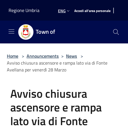
Salta al contenuto principale
|
Regione Umbria
ENG
Accedi all'area personale
Town of
Home
>
Announcements
>
News
>
Avviso chiusura ascensore e rampa lato via di Fonte
Avellana per venerdì 28 Marzo
Avviso chiusura
ascensore e rampa
lato via di Fonte