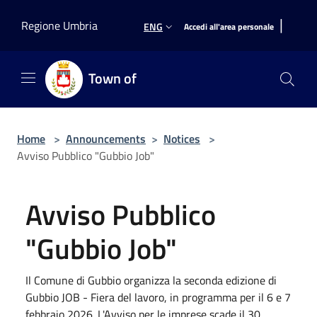
Salta al contenuto principale
|
Regione Umbria
ENG
Accedi all'area personale
Town of
Home
>
Announcements
>
Notices
>
Avviso Pubblico "Gubbio Job"
Avviso Pubblico
"Gubbio Job"
Il Comune di Gubbio organizza la seconda edizione di
Gubbio JOB - Fiera del lavoro, in programma per il 6 e 7
febbraio 2026. L'Avviso per le imprese scade il 30