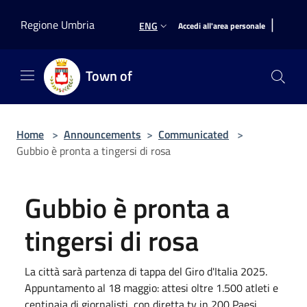
Salta al contenuto principale
|
Regione Umbria
ENG
Accedi all'area personale
Town of
Home
>
Announcements
>
Communicated
>
Gubbio è pronta a tingersi di rosa
Gubbio è pronta a
tingersi di rosa
La città sarà partenza di tappa del Giro d'Italia 2025.
Appuntamento al 18 maggio: attesi oltre 1.500 atleti e
centinaia di giornalisti, con diretta tv in 200 Paesi.