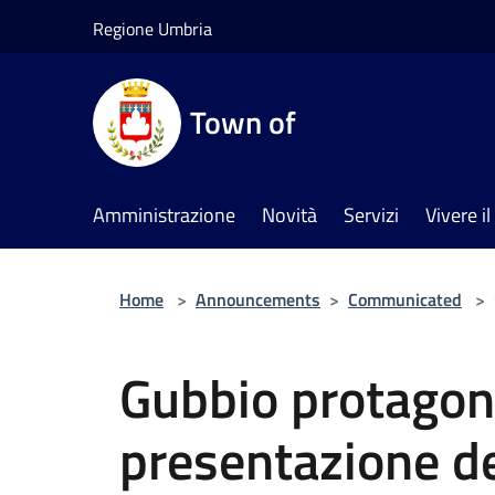
Salta al contenuto principale
Regione Umbria
Town of
Amministrazione
Novità
Servizi
Vivere 
Home
>
Announcements
>
Communicated
>
Gubbio protagoni
presentazione d