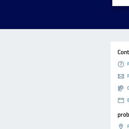
Cont
prob