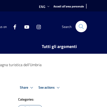
|
ENG
Accedi all'area personale
us on
Search
Tutti gli argomenti
agna turistica dell’Umbria
Share
See actions
Categories: