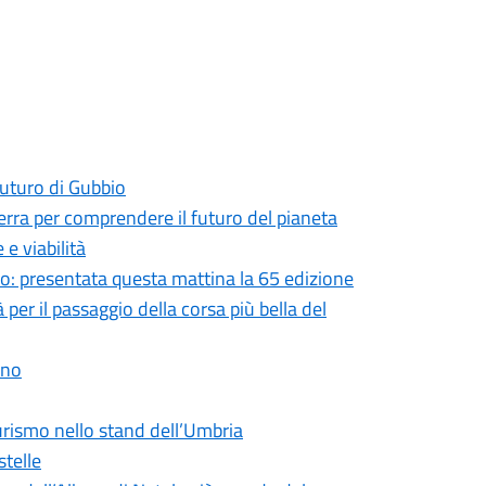
 futuro di Gubbio
Terra per comprendere il futuro del pianeta
 e viabilità
no: presentata questa mattina la 65 edizione
 per il passaggio della corsa più bella del
nno
turismo nello stand dell’Umbria
stelle